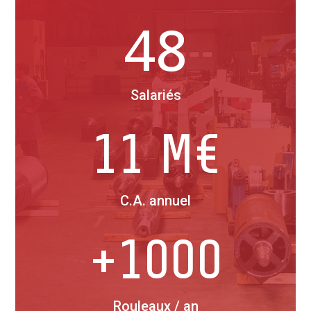
48
Salariés
11 M€
C.A. annuel
+1000
Rouleaux / an