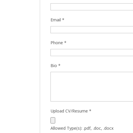
Email
*
Phone
*
Bio
*
Upload CV/Resume
*
Allowed Type(s): .pdf, .doc, .docx